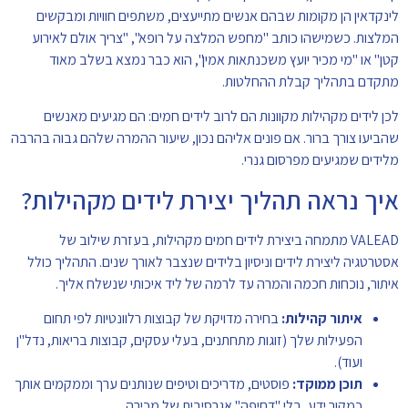
לינקדאין הן מקומות שבהם אנשים מתייעצים, משתפים חוויות ומבקשים
המלצות. כשמישהו כותב "מחפש המלצה על רופא", "צריך אולם לאירוע
קטן" או "מי מכיר יועץ משכנתאות אמין", הוא כבר נמצא בשלב מאוד
מתקדם בתהליך קבלת ההחלטות.
לכן לידים מקהילות מקוונות הם לרוב לידים חמים: הם מגיעים מאנשים
שהביעו צורך ברור. אם פונים אליהם נכון, שיעור ההמרה שלהם גבוה בהרבה
מלידים שמגיעים מפרסום גנרי.
איך נראה תהליך יצירת לידים מקהילות?
VALEAD מתמחה ביצירת לידים חמים מקהילות, בעזרת שילוב של
אסטרטגיה ליצירת לידים וניסיון בלידים שנצבר לאורך שנים. התהליך כולל
איתור, נוכחות חכמה והמרה עד לרמה של ליד איכותי שנשלח אליך.
איתור קהילות:
בחירה מדויקת של קבוצות רלוונטיות לפי תחום
הפעילות שלך (זוגות מתחתנים, בעלי עסקים, קבוצות בריאות, נדל"ן
ועוד).
תוכן ממוקד:
פוסטים, מדריכים וטיפים שנותנים ערך וממקמים אותך
כמקור ידע, בלי "דחיפה" אגרסיבית של מכירה.