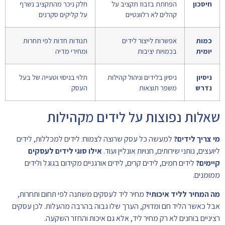
חיסכון
הפחתת בזבוז תקציב על
חלק ניכר מהתקציב נשרף
קהלים לא רלוונטיים
על קליקים סקרנים
כמות
אפשרות לייצור לידים
תנודות חדות לפי תחרות
יומית
בכמויות יציבות
ומחירי מדיה
ניסיון
ניסיון בלידים וניהול קהילות
תלוי בניסוי וטעייה של בעל
נדרש
משפר תוצאות
העסק
שאלות נפוצות על לידים מקהילות
מי צריך לידים?
למעשה כל עסק שרוצה לצמוח: לידים למכללות, לידים
ליועצים, נותני שירותים, חנויות אונליין ועוד.
אילו סוגי לידים לעסקים
קיימים?
לידים חמים, לידים קרים, לידים אורגניים מקידום בגוגל ולידים
ממומנים.
מה המחיר לליד איכותי?
מחיר ליד לעסקים משתנה לפי תחום ותחרות,
אבל כאשר הליד חם ומדויק, הערך שלו גבוה בהרבה מהעלות. לכן עסקים
רציניים בוחנים לא רק מחיר ליד, אלא גם איכות והחזר השקעה.