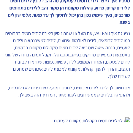
מסביר איך לייצר לידים חמים לעסקים, מה ההבדל בין לידים חמים
ללידים קרים, מדוע קהילות מקוונות הן מקור זהב ללידים בתחומים
מורכבים, ואיך שימוש נכון בהן יכול לחסוך לך עד מאות אלפי שקלים
בשנה.
נציג גם איך VALEAD, עם מעל 15 שנות ניסיון ביצירת לידים חמים בתחומים
כמו לידים לרופאים, לידים לאולמות אירועים, לידים למשכנתאות ולידים
ליועצים, בנתה שיטה שמביאה לידים חמים מקהילות מקוונות בכמויות,
באמצעות קמפיינים מדויקים בפייסבוק ובגוגל. תקבל תמונה ברורה של סוגי
לידים לעסקים, המחיר הממוצע לליד, טעויות נפוצות שגורמות לבזבוז
תקציב, והדרך להפוך קהילות מקוונות למכונת לידים איכותיים שמחכים
לשירות שלך.
אם חשוב לך לייצר לידים איכותיים, לחסוך זמן על סינון פניות לא רלוונטיות,
ולהתמקד בלידים שממש רוצים לסגור איתך, המדריך הזה בשבילך.