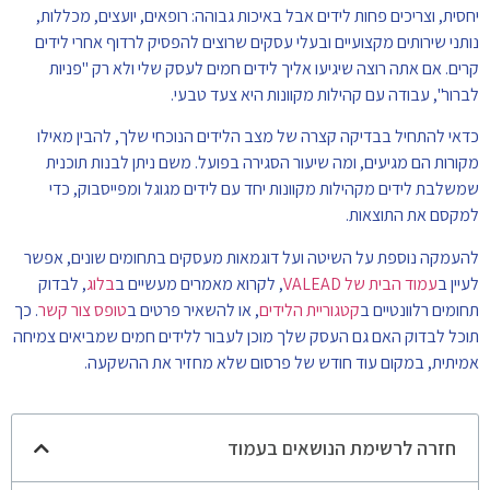
יחסית, וצריכים פחות לידים אבל באיכות גבוהה: רופאים, יועצים, מכללות,
נותני שירותים מקצועיים ובעלי עסקים שרוצים להפסיק לרדוף אחרי לידים
קרים. אם אתה רוצה שיגיעו אליך לידים חמים לעסק שלי ולא רק "פניות
לברור", עבודה עם קהילות מקוונות היא צעד טבעי.
כדאי להתחיל בבדיקה קצרה של מצב הלידים הנוכחי שלך, להבין מאילו
מקורות הם מגיעים, ומה שיעור הסגירה בפועל. משם ניתן לבנות תוכנית
שמשלבת לידים מקהילות מקוונות יחד עם לידים מגוגל ומפייסבוק, כדי
למקסם את התוצאות.
להעמקה נוספת על השיטה ועל דוגמאות מעסקים בתחומים שונים, אפשר
לעיין ב
עמוד הבית של VALEAD
, לקרוא מאמרים מעשיים ב
בלוג
, לבדוק
תחומים רלוונטיים ב
קטגוריית הלידים
, או להשאיר פרטים ב
טופס צור קשר
. כך
תוכל לבדוק האם גם העסק שלך מוכן לעבור ללידים חמים שמביאים צמיחה
אמיתית, במקום עוד חודש של פרסום שלא מחזיר את ההשקעה.
חזרה לרשימת הנושאים בעמוד