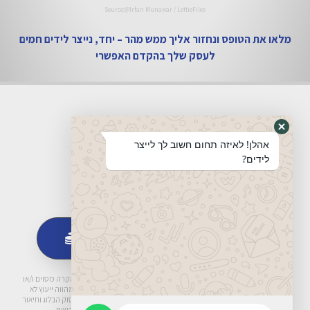
Source:@Irfan Munawar / LottieFiles
מלאו את הטופס ונחזור אליך ממש מהר – יחד, נייצר לידים חמים
לעסק שלך בהקדם האפשרי
אהלן! לאיזה תחום חשוב לך לייצר
לידים?
אני רוצה לידים חמים לעסק שלי
הגבלת אחריות; אין לראות במידע המובא באתר אינטרנט זה התייחסות למקרה מסוים ו/או
לנסיבות ספציפיות. המידע אינו בהכרח שלם או מעודכן. המידע אינו מהווה ייעוץ לא
במישרין ולא בעקיפין. מטרת האתר היא בראש ובראשונה הצגת תחומי עיסוק הבלוג ותיאור
פעולותיו. ייעוץ יינתן אך ורק בהתייעצות ישירה מול יועמים מורשים