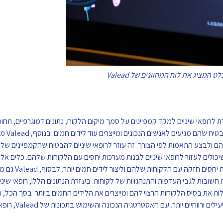
המציג את לוח המחוונים של Valead
Va מציע מגוון יתרונות לרופאי שיניים. ראשית, Valead מאפשרת לרופאי שיניים למקד קמפיינים על סמך מיקום הלקוח, נתונים דמוגרפיים
מאפשר לרופאי שיניים ל
הם ולבצע התאמות לפי הצורך. זה עוזר לרופאי שיניים להבטיח שהקמפיינים של
Val מציעה גם מגוון כלי מעורבות שיכולים לעזור לרופאי שיניים לבנות מערכות יחסים עם הלקוחות שלהם. כלים
עלוני דוא"ל, הודעות אוטומטיות ועוד, ויכולים
שובות לגבי העדפות והתנהגויות של לקוחות. בעזרת הנתונים הללו, רופאי שיניי
יכול לעזור לרופאי שיניים להבין טוב יותר את קה