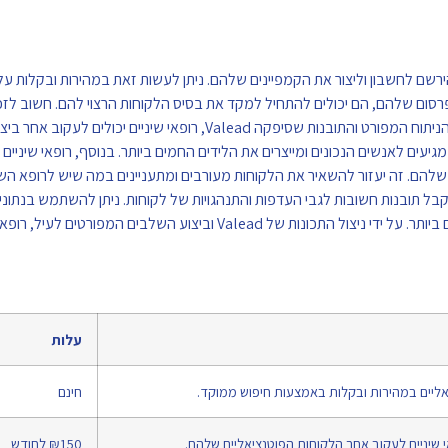
יניים יצטרכו להירשם לחשבון וליצור את הקמפיינים שלהם. ניתן לעשות זאת במהירות ובקלות 
לאחר שהם הקימו את מסעות הפרסום שלהם, הם יכולים להתחיל למקד את בסיס הלקוחות הרצוי להם. חשוב
קמפיינים לצרכים ולתחומי העניין הספציפיים של קהל היעד שלהם. באמצעות הניתוח המפורט והתובנות שסיפקה Valead, רופא
ם לאנשים הנכונים ומייצרים את הלידים החמים ביותר. בנוסף, רופאי שיניים י
י לבנות קשרים עם הלקוחות שלהם. זה יעזור להשאיר את הלקוחות מעורבים ומתעניינים במה שיש לרופא 
בל תובנות חשובות לגבי העדפות והתנהגויות של לקוחות. ניתן להשתמש בנתוני
עוד יותר את מסעות הפרסום שלהם ולהבטיח שהם מכוונים ללקוחות הרלוונטיים ביותר. על ידי ניצול התכונות של Valead וביצוע 
עלות
חינם
₪150 לחודש