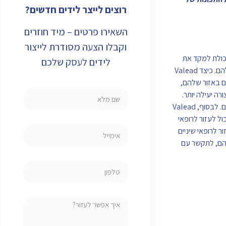
רוצים לייצר לידים חדשים?
השאירו פרטים – מיד חוזרים
וקבלו הצעה מסודרת לייצור
היכולת למקד את
לידים לעסק שלכם
מאמצי השיווק שלהם בצורה יעילה יותר. Valead נועד להפוך את יצירת לידים קל יותר מאי פעם, לספק לרופאי שיניים דרך פשוטה ויעילה להגיע לקהל היעד שלהם. כיצד Valead
נציאליים באזור שלהם,
ה יעילה יותר.
בנוסף, Valead מאפשרת לרופאי שיניים ליצור קמפיינים ממוקדים כדי להגיע לקהל היעד שלהם, כמו גם לספק להם ניתוח מפורט ותובנות לגבי הביצועים שלהם. לבסוף, Valead
 הוא כלי רב עוצמה ליצירת לידים שיכול לעזור לרופאי
ידידותי למשתמש, יכולות החיפוש והמיקוד המקיפות, ומגוון כלי המעורבות, Valead יכולה לעזור לרופאי שיניים
ות את מאמצי השיווק שלהם, לתקשר עם