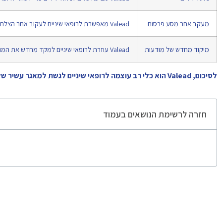
מעקב אחר מסע פרסום
Valead מאפשרת לרופאי שיניים לעקוב אחר הצלחת הקמפיינים שלהם ולבצע אופטימיזציה של האסטרטגיות שלהם.
מיקוד מחדש של מודעות
Valead עוזרת לרופאי שיניים למקד מחדש את המודעות שלהם לאלו שכבר הביעו עניין בשירותיהם.
לסיכום, Valead הוא כלי רב עוצמה לרופאי שיניים לגשת למאגר עשיר של לידים, להפיק תועלת מהתכונות השונות שלו ולהגדיל את רווחיהם.
חזרה לרשימת הנושאים בעמוד