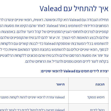
איך להתחיל עם Valead
תחילת העבודה עם Valead היא קלה ופשוטה. ראשית, רופאי ש
המחוונים הידידותי למשתמש באתר Valead. 
שלהם ולבצע התאמות לפי הצורך. זה יעזור להם להבטיח שהקמפיינים שלהם מגיעי
להשתמש בכלי המעורבות שמספקת Valead כד
לבסוף, רופאי שיניים יכולים גם להשתמש בתכונת הסקר המותאם אישית כדי לק
בקלות ליצור לידים חמים נוספים ולהגדיל את הרווחים שלהם.
יצירת לידים חמים עם Valead לרופאי שיניים:
תכונה
תיאור
חיפוש ממוקד
Valead עוזרת לרופאי שיניים לזהות לקוחות פוטנציאליים במהירות ובקלות באמצעות חיפוש ממוקד.
ניהול לידים
Valead מציעה כלים לניהול לידים כדי לעזור לרופאי שיניים לעקוב אחר הלקוחות הפוטנציאליים שלהם.