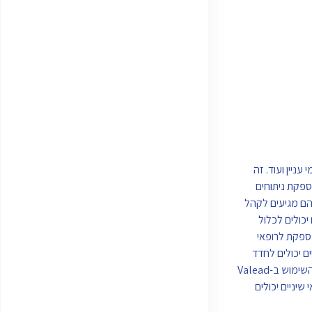
, תחומי עניין ועוד. זה
יצור קמפיינים המותאמים לקהל היעד שלהם, מה שמבטיח שהם מגיעים לאנשים הנכונים ומייצרים עוד לידים חמים. בנוסף, Valead מספקת ניתוחים
הם מגיעים לקהל
 אלו יכולים לכלול
 לעזור לרופאי שיניים לבנות מערכת יחסים חזקה עם הלקוחות שלהם וליצור לידים חמים יותר. לבסוף, Valead גם מספקת לרופאי
ם יכולים לחדד
עוד יותר את מסעות הפרסום השיווקיים שלהם כדי להבטיח שהם ממקדים ביעילות את בסיס הלקוחות הרצוי להם ומייצרים את הלידים החמים ביותר. בסך הכל, השימוש ב-Valead
ל היעד שלהם וליצור קמפיינים יעילים ורווחיים יותר. עם האסטרטגיה הנכונה והשימוש בתכונות של Valead, רופאי שיניים יכולים