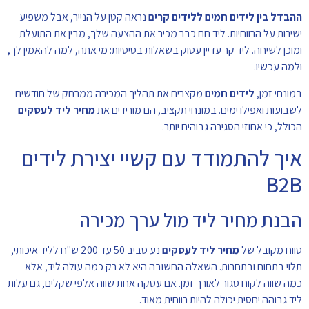
ההבדל בין לידים חמים ללידים קרים
נראה קטן על הנייר, אבל משפיע
ישירות על הרווחיות. ליד חם כבר מכיר את ההצעה שלך, מבין את התועלת
ומוכן לשיחה. ליד קר עדיין עסוק בשאלות בסיסיות: מי אתה, למה להאמין לך,
ולמה עכשיו.
במונחי זמן,
לידים חמים
מקצרים את תהליך המכירה ממרחק של חודשים
לשבועות ואפילו ימים. במונחי תקציב, הם מורידים את
מחיר ליד לעסקים
הכולל, כי אחוזי הסגירה גבוהים יותר.
איך להתמודד עם קשיי יצירת לידים
B2B
הבנת מחיר ליד מול ערך מכירה
טווח מקובל של
מחיר ליד לעסקים
נע סביב 50 עד 200 ש"ח לליד איכותי,
תלוי בתחום ובתחרות. השאלה החשובה היא לא רק כמה עולה ליד, אלא
כמה שווה לקוח סגור לאורך זמן. אם עסקה אחת שווה אלפי שקלים, גם עלות
ליד גבוהה יחסית יכולה להיות רווחית מאוד.