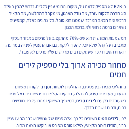
ב‑B2B לא מספיק לדעת גיל, מיקום ותחומי עניין כלליים. נדרש להבין באיזה
סוג חברה הלקוח עובד, מה גודל הארגון, מי מקבל ההחלטות, מה תקציב
הרכש ומה הכאב המרכזי שממנו הוא סובל. בלי נתונים כאלה, קמפיינים
נשארים ברמת ניחוש ולא ברמת תכנון.
המשמעות המעשית היא שכ‑70% מהתקציב על פרסום במגזר העסקי
מתבזבז על קהל שלא יוכל להפוך ללקוח, גם אם התעניין לשנייה במודעה.
זו אחת הסיבות לכך שעסקים רבים מרגישים ש"הפרסום לא עובד".
מחזור מכירה ארוך בלי מספיק לידים
חמים
בתהליכי מכירה בין עסקים, ההחלטות לוקחות זמן רב. לקוחות משווים
הצעות, מעבירים מידע להנהלה, בודקים המלצות ונפגשים פנים אל פנים.
כשעובדים רק עם
לידים קרים
, המשפך השיווקי נמתח על פני חודשים
רבים, ורבים נושרים בדרך.
לכן,
לידים חמים
חשובים כל כך. אלה פניות של אנשים שכבר הביעו עניין
ברור, הורידו חומר מקצועי, מילאו טופס מפורט או ביקשו הצעת מחיר.