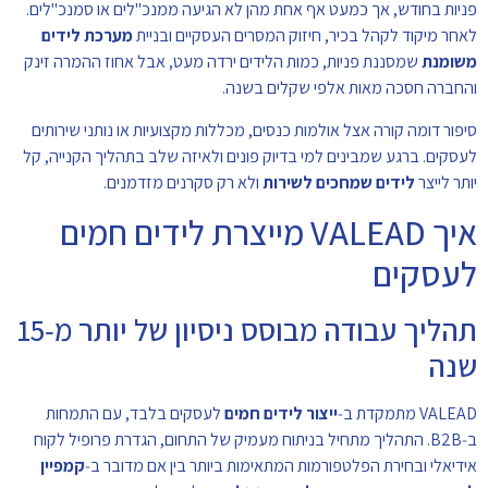
פניות בחודש, אך כמעט אף אחת מהן לא הגיעה ממנכ"לים או סמנכ"לים.
לאחר מיקוד לקהל בכיר, חיזוק המסרים העסקיים ובניית
מערכת לידים
משומנת
שמסננת פניות, כמות הלידים ירדה מעט, אבל אחוז ההמרה זינק
והחברה חסכה מאות אלפי שקלים בשנה.
סיפור דומה קורה אצל אולמות כנסים, מכללות מקצועיות או נותני שירותים
לעסקים. ברגע שמבינים למי בדיוק פונים ולאיזה שלב בתהליך הקנייה, קל
יותר לייצר
לידים שמחכים לשירות
ולא רק סקרנים מזדמנים.
איך VALEAD מייצרת לידים חמים
לעסקים
תהליך עבודה מבוסס ניסיון של יותר מ‑15
שנה
VALEAD מתמקדת ב‑
ייצור לידים חמים
לעסקים בלבד, עם התמחות
ב‑B2B. התהליך מתחיל בניתוח מעמיק של התחום, הגדרת פרופיל לקוח
אידיאלי ובחירת הפלטפורמות המתאימות ביותר בין אם מדובר ב‑
קמפיין