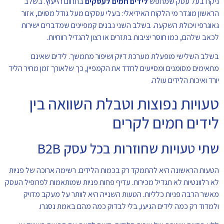
ניקח בעל עסק שמחפש
לידים חמים לעסקים
בתחום הייעוץ. בשלב
הראשון מוגדר מי הלקוח האידיאלי: בעלי עסקים מעל גודל מסוים, אזור
גאוגרפי ויכולת השקעה. בשלב השני נבנים קמפיינים שמדברים ישירות
לכאב שלהם, כמו חוסר יציבות בתזרים או רצון להגדיל רווחיות.
בשלב השלישי מופעלת מערכת דיוק ושיפור מתמשך. לידים שאינם
מתאימים מסומנים ומסייעים לחדד את הקמפיין, כך שלאורך זמן מחיר הליד
יורד ואיכות הלידים עולה.
טעויות נפוצות וטבלת השוואה בין
לידים חמים לקרים
שתי טעויות שחוזרות בכל עסק B2B
הטעות הראשונה היא להתמקד רק בכמות הלידים. רשימה ארוכה של פניות
לא רלוונטיות לא תגדיל מכירות. עדיף פחות פניות שמותאמות לפרופיל העסק
מאשר הרבה פניות כלליות. הטעות השנייה היא לוותר על מעקב מדויק
ולמדוד רק כמה לידים הגיעו, בלי לבדוק כמה מהם באמת נסגרו.