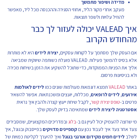
מדידה ושיפור מתמשך
מעקב אחרי מקור הליד, אחוזי הסגירה וההכנסה מכל ליד, מאפשר
להוזיל עלויות ולשפר תוצאות.
איך VALEAD יכולה לעזור לך כבר
מהחודש הקרוב
אם העסק שלך מסתמך על לקוחות עסקיים,
יצירת לידים
היא לא מותרות
אלא בסיס להמשך פעילות. VALEAD פועלת כשותפה שיווקית שמביאה
אליך את הפניות הממוקדות, כדי שתוכל להשקיע את הזמן בשיחות מכירה
ולא בניסיונות פרסום.
באתר
VALEAD
תמצא דוגמאות מעולמות שונים כמו
לידים לאולמות
אירועים
,
לידים לרופאים
, מכללות, יועצים ומשכנתאות. אפשר להשאיר
פרטים ב‑
טופס יצירת קשר
, לקבל שיחת ייעוץ קצרה ולהבין איך נראית
אסטרטגיה ליצירת לידים
שמתאימה בדיוק לעסק שלך.
מי שרוצה להעמיק יכול לעיין גם ב‑
בלוג
ובמדריכים המקצועיים, שמסבירים
צעד אחר צעד איך לעבוד נכון עם
קמפיינים מדויקים
בפייסבוק ובגוגל, איך
לשלב
לידים חמים מקידום אורגני בגוגל
ואיך להיערך לקליטת כמויות של