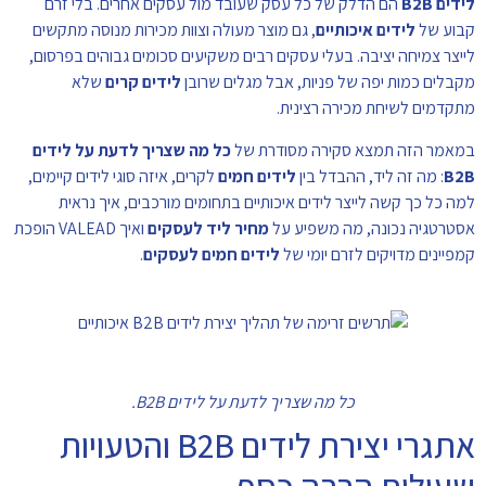
לידים B2B
הם הדלק של כל עסק שעובד מול עסקים אחרים. בלי זרם
קבוע של
לידים איכותיים
, גם מוצר מעולה וצוות מכירות מנוסה מתקשים
לייצר צמיחה יציבה. בעלי עסקים רבים משקיעים סכומים גבוהים בפרסום,
מקבלים כמות יפה של פניות, אבל מגלים שרובן
לידים קרים
שלא
מתקדמים לשיחת מכירה רצינית.
במאמר הזה תמצא סקירה מסודרת של
כל מה שצריך לדעת על לידים
B2B
: מה זה ליד, ההבדל בין
לידים חמים
לקרים, איזה סוגי לידים קיימים,
למה כל כך קשה לייצר לידים איכותיים בתחומים מורכבים, איך נראית
אסטרטגיה נכונה, מה משפיע על
מחיר ליד לעסקים
ואיך VALEAD הופכת
קמפיינים מדויקים לזרם יומי של
לידים חמים לעסקים
.
כל מה שצריך לדעת על לידים B2B.
אתגרי יצירת לידים B2B והטעויות