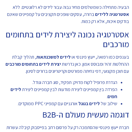
הבעיה מתחילה כשמשלמים מחיר גבוה עבור לידים לא רלוונטיים. ללא
אסטרטגיה ללידים
ברורה, עסקים שופכים תקציבים על קמפיינים שאינם
בודקים איכות, אלא רק כמות.
אסטרטגיה נכונה ליצירת לידים בתחומים
מורכבים
בענפים כמו רפואה, ייעוץ פיננסי או
לידים למשכנתאות
, תהליך קבלת
ההחלטות זהיר ומבוסס אמון. כאן נדרשת
יצירת לידים בתחומים מורכבים
עם תוכן מקצועי, דפי נחיתה מפורטים וקריטריונים ברורים לסינון.
הגדרת פרופיל לקוח מדויק: תפקיד, סוג חברה וגודל.
הפרדה בין קמפיינים ליצירת מודעות לבין קמפיינים ליצירת
לידים
חמים
.
שילוב של
לידים בגוגל
אורגניים עם קמפייני PPC ממוקדים.
דוגמה מעשית מעולם ה‑B2B
חברת ייעוץ פיננסי שהסתמכה רק על פרסום רחב בפייסבוק קיבלה עשרות