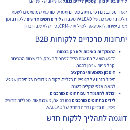
לידים בפייסבוק
,
קמפיין לידים בגוגל
או שילוב של שניהם.
לאחר מכן נבנים דפי נחיתה, מסרים ותסריטי מודעות שמתואמים לשפת
הלקוח. המערכת של VALEAD מעבירה
לידים חמים חדשים
ללקוח בזמן
אמת, ישירות לוואטסאפ, למייל או ל‑CRM, כדי שלא יאבדו בדרך.
יתרונות מרכזיים ללקוחות B2B
התמקדות באיכות ולא רק בכמות
הדגש הוא על התאמת הליד לפרופיל העסק, כדי שצוות המכירות
יקבל פניות שניתן לסגור.
חיסכון משמעותי בתקציב
חיסול בזבוז על קמפיינים כלליים. לקוחות מדווחים על חיסכון שמגיע
למאות אלפי שקלים בשנה.
יכולת להתמודד עם תחומים מורכבים
לידים בתחומים מורכבים
כמו רפואה, משכנתאות ומכללות דורשים
ניסיון, וזו בדיוק נקודת החוזק של VALEAD.
דוגמה לתהליך ללקוח חדש