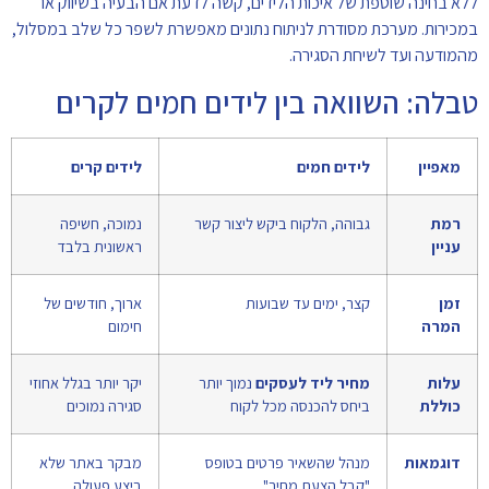
ללא בחינה שוטפת של איכות הלידים, קשה לדעת אם הבעיה בשיווק או
במכירות. מערכת מסודרת לניתוח נתונים מאפשרת לשפר כל שלב במסלול,
מהמודעה ועד לשיחת הסגירה.
טבלה: השוואה בין לידים חמים לקרים
מאפיין
לידים חמים
לידים קרים
רמת
גבוהה, הלקוח ביקש ליצור קשר
נמוכה, חשיפה
עניין
ראשונית בלבד
זמן
קצר, ימים עד שבועות
ארוך, חודשים של
המרה
חימום
עלות
מחיר ליד לעסקים
נמוך יותר
יקר יותר בגלל אחוזי
כוללת
ביחס להכנסה מכל לקוח
סגירה נמוכים
דוגמאות
מנהל שהשאיר פרטים בטופס
מבקר באתר שלא
"קבל הצעת מחיר"
ביצע פעולה